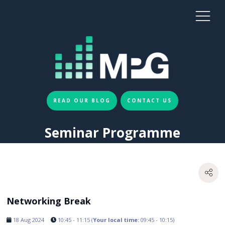
READ OUR BLOG
CONTACT US
Seminar Programme
Networking Break
18 Aug 2024
10:45 - 11:15
(
Your local time:
09:45
-
10:15
)