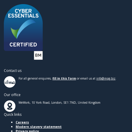
Contact us
For all general enquires,
fill in this form
or email us at
info@mpg.biz
.
Our office
WeWork, 10 York Road, London, SE1 7ND, United Kingdom
Quick links
Careers
Modern slavery statement
Privacy policy